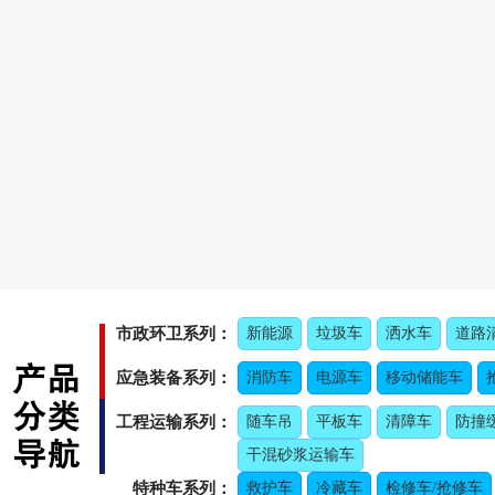
市政环卫系列：
新能源
垃圾车
洒水车
道路
应急装备系列：
消防车
电源车
移动储能车
工程运输系列：
随车吊
平板车
清障车
防撞
干混砂浆运输车
特种车系列：
救护车
冷藏车
检修车/抢修车