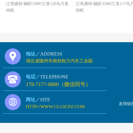
江淮骏铃/轴距3308/江淮120马力发
江淮康铃/轴距3308/江淮117马
障车
车
动机
动机
地址
／ADDRESS
湖北省随州市南郊程力汽车工业园
电话
／TELEPHONE
178-7177-8800（微信同号）
网址
／SITE
友情链
HTTP://WWW.CLGSGFZ.COM