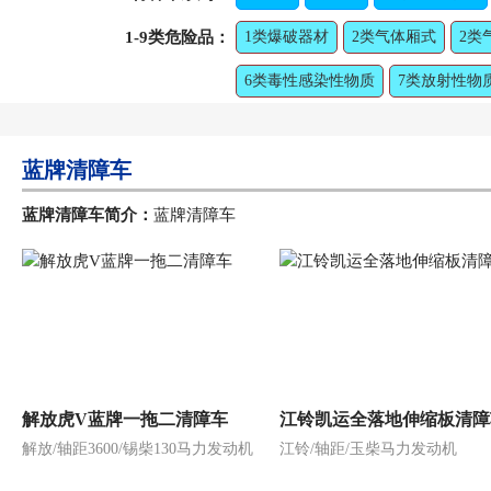
1-9类危险品：
1类爆破器材
2类气体厢式
2类
6类毒性感染性物质
7类放射性物
蓝牌清障车
蓝牌清障车简介：
蓝牌清障车
解放虎V蓝牌一拖二清障车
江铃凯运全落地伸缩板清障
解放/轴距3600/锡柴130马力发动机
江铃/轴距/玉柴马力发动机