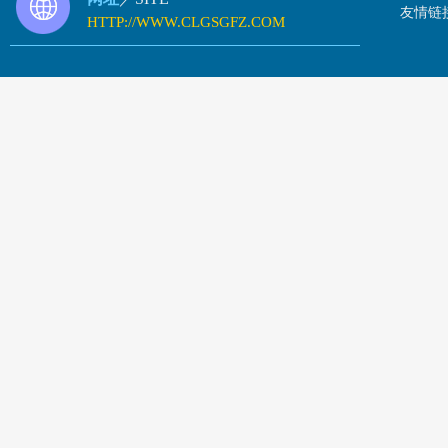
友情链
HTTP://WWW.CLGSGFZ.COM