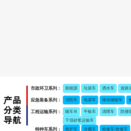
市政环卫系列：
新能源
垃圾车
洒水车
道路
应急装备系列：
消防车
电源车
移动储能车
工程运输系列：
随车吊
平板车
清障车
防撞
干混砂浆运输车
特种车系列：
救护车
冷藏车
检修车/抢修车