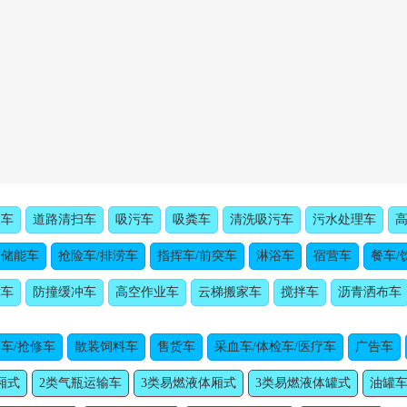
水车
道路清扫车
吸污车
吸粪车
清洗吸污车
污水处理车
动储能车
抢险车/排涝车
指挥车/前突车
淋浴车
宿营车
餐车/
障车
防撞缓冲车
高空作业车
云梯搬家车
搅拌车
沥青洒布车
车/抢修车
散装饲料车
售货车
采血车/体检车/医疗车
广告车
厢式
2类气瓶运输车
3类易燃液体厢式
3类易燃液体罐式
油罐车