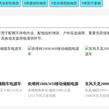
类放射性物质
8类腐蚀性物质
9类杂项危险物质
9类医疗废物
应用于配网不停电作业、配电临时增容、户外应急保障、重要负荷保
、高效地支援用电薄弱环节。
H储能车电源车
依维柯100KWH移动储能电源
东风天龙200
5/五十铃132马力
依维柯商务车/轴距3300/玉柴
东风/轴距1995+4
车
源车
125/170马力发动机
250KW马力发