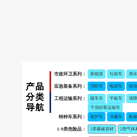
市政环卫系列：
新能源
垃圾车
洒
应急装备系列：
消防车
电源车
移
工程运输系列：
随车吊
平板车
清
干混砂浆运输车
特种车系列：
救护车
冷藏车
检修
1-9类危险品：
1类爆破器材
2类气体