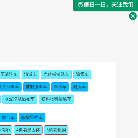
高压清洗车
清淤车
光伏板清洗车
除雪车
饮食保障车
被服洗涤车
净水车
厕所车
水泥净浆洒布车
粉料物料运输车
舞台车
核酸采样车
(3类)
4类易燃固体
5类氧化物