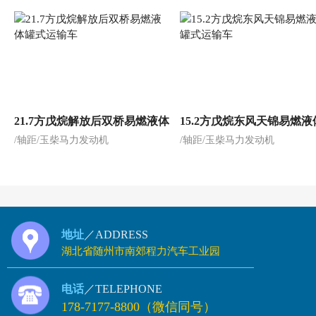
21.7方戊烷解放后双桥易燃液体
15.2方戊烷东风天锦易燃液
/轴距/玉柴马力发动机
/轴距/玉柴马力发动机
罐式运输车
式运输车
地址
／ADDRESS
湖北省随州市南郊程力汽车工业园
电话
／TELEPHONE
178-7177-8800（微信同号）