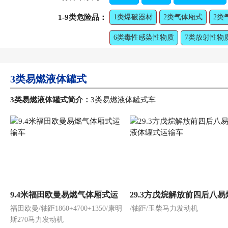
1-9类危险品：
1类爆破器材
2类气体厢式
2类
6类毒性感染性物质
7类放射性物
3类易燃液体罐式
3类易燃液体罐式简介：
3类易燃液体罐式车
9.4米福田欧曼易燃气体厢式运
29.3方戊烷解放前四后八易
福田欧曼/轴距1860+4700+1350/康明
/轴距/玉柴马力发动机
输车
体罐式运输车
斯270马力发动机