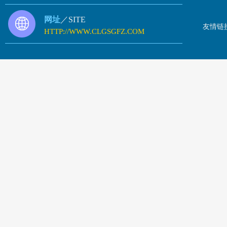
网址
／SITE
友情链
HTTP://WWW.CLGSGFZ.COM