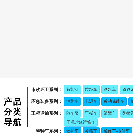
市政环卫系列：
新能源
垃圾车
洒水车
道路
应急装备系列：
消防车
电源车
移动储能车
工程运输系列：
随车吊
平板车
清障车
防撞
干混砂浆运输车
特种车系列：
救护车
冷藏车
检修车/抢修车