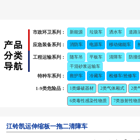
市政环卫系列：
新能源
垃圾车
洒水车
道路
应急装备系列：
消防车
电源车
移动储能车
工程运输系列：
随车吊
平板车
清障车
防撞
干混砂浆运输车
特种车系列：
救护车
冷藏车
检修车/抢修车
1-9类危险品：
1类爆破器材
2类气体厢式
2类
6类毒性感染性物质
7类放射性物
江铃凯运伸缩板一拖二清障车