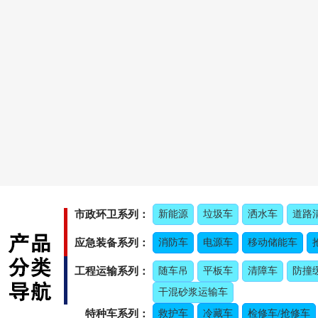
市政环卫系列：
新能源
垃圾车
洒水车
道路
应急装备系列：
消防车
电源车
移动储能车
工程运输系列：
随车吊
平板车
清障车
防撞
干混砂浆运输车
特种车系列：
救护车
冷藏车
检修车/抢修车