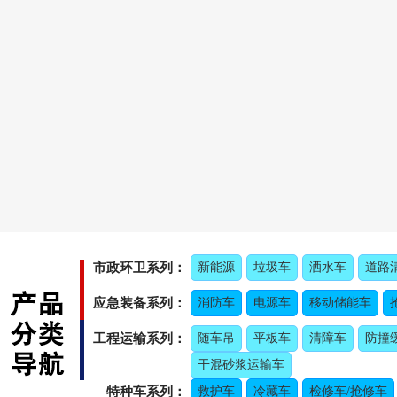
市政环卫系列：
新能源
垃圾车
洒水车
道路
应急装备系列：
消防车
电源车
移动储能车
工程运输系列：
随车吊
平板车
清障车
防撞
干混砂浆运输车
特种车系列：
救护车
冷藏车
检修车/抢修车