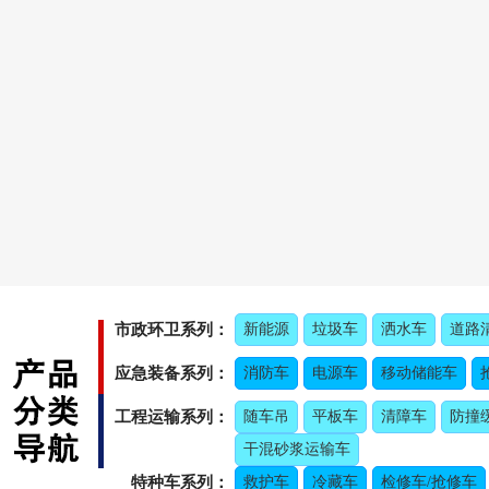
市政环卫系列：
新能源
垃圾车
洒水车
道路
应急装备系列：
消防车
电源车
移动储能车
工程运输系列：
随车吊
平板车
清障车
防撞
干混砂浆运输车
特种车系列：
救护车
冷藏车
检修车/抢修车