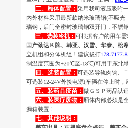
二、厢体配置：
采用我司液压吸咐
内外材料采用最新款纳米玻璃钢(不吸光
璃钢，后门全密封玻璃钢双开门，不锈
三、选装冷机：
可根据客户的用车需
国
产劲达Ｋ牌、韩亚、汉雪、华泰、松
立机组和分体机组！建议拔打
178-7177
制温度范围为+20℃至-18℃)可用于
四、选装配置：
可选装导轨肉钩、
可选装12-24V外接电源(车辆在停止时
五、装药品疫苗：
做ＧＳＰ药品认
六、装医疗废物：
厢体内部必须是
漏箱装置！
七、其他说明：
整车出具：正规底盘合格证、整车合