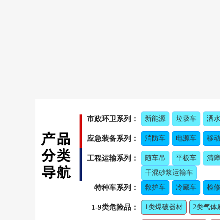
市政环卫系列：
新能源
垃圾车
洒
应急装备系列：
消防车
电源车
移
工程运输系列：
随车吊
平板车
清
干混砂浆运输车
特种车系列：
救护车
冷藏车
检修
1-9类危险品：
1类爆破器材
2类气体