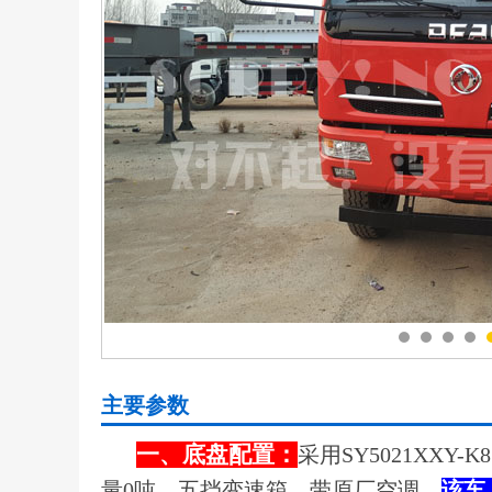
主要参数
一、底盘配置：
采用SY5021XX
量0吨，五挡变速箱，带原厂空调，
该车