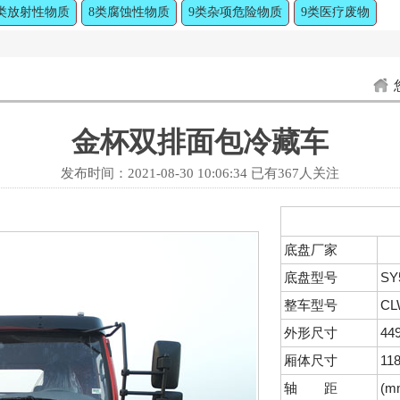
类放射性物质
8类腐蚀性物质
9类杂项危险物质
9类医疗废物
金杯双排面包冷藏车
发布时间：
2021-08-30 10:06:34
已有
367人关注
底盘厂家
底盘型号
SY
整车型号
CL
外形尺寸
44
厢体尺寸
11
轴 距
(m