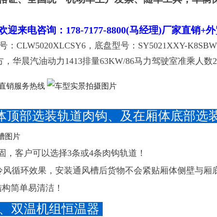
！
电咨询：178-7177-8800(马经理)厂家直销+
W5020XLCSY6，底盘型号：SY5021XXY-K8SBW，
1.7立方，华晨汽油动力1413排量63KW/86马力驾驶室准
体顶部选装轨道肉钩、及在厢体底部选
固，客户可以选择3条或4条肉钩轨道！
冷风循环效果，安装通风槽后货物不会紧贴厢体侧壁与厢
结构简单易清洁！
电源、双温机组恒温器