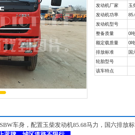
发动机厂家
玉
发动机功率
85
发动机型号
整备质量
0
额定载质量
0
排放标准
国
轮胎型号
该车特点
Y-K8SBW车身，配置玉柴发动机85.68马力，国六排
上蓝牌，城区道路不限行。