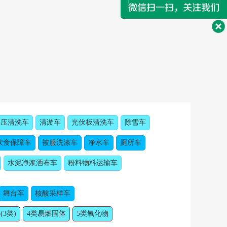
高压清洗车
清淤车
光伏板清洗车
除雪车
饮食保障车
被服洗涤车
净水车
厕所车
水泥净浆洒布车
粉料物料运输车
舞台车
核酸采样车
(3类)
4类易燃固体
5类氧化物