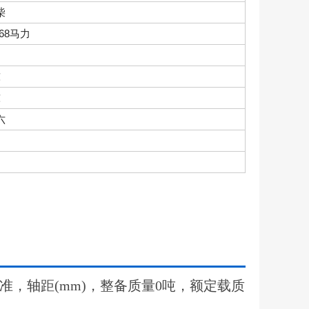
柴
.68马力
吨
吨
六
放标准，轴距(mm)，整备质量0吨，额定载质