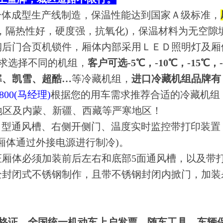
一体成型生产线制造，保温性能达到国家Ａ级标准，
，隔热性好，硬度强，抗氧化)，保温材料为无空隙
钢后门合页机锁件，厢体内部采用ＬＥＤ照明灯及厢
求选择不同的机组，
客户可选-5℃，-10℃，-15℃，
寒、凯雪、超酷…
等冷藏机组，
进口冷藏机组品牌有
-8800(马经理)
根据您的用车需求推荐合适的冷藏机组！
东北地区及内蒙、新疆、西藏等严寒地区！
Ｔ型通风槽、右侧开侧门、温度实时监控带打印装置
，厢体通过外接电源进行制冷)。
证厢体必须加装前后左右和底部5面通风槽，以及带
全封闭式不锈钢制作，且带不锈钢封闭内掀门，加装
格证、全国统一机动车上户发票、随车工具，车辆