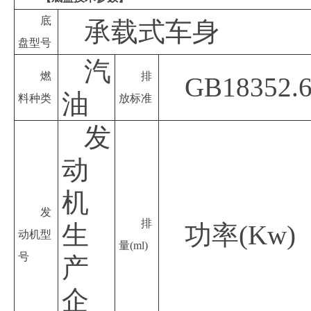
底
承载式车身
盘型号
汽
燃
排
GB18352.
油
料种类
放标准
发
动
机
发
排
生
功率
(Kw)
动机型
量
(ml)
号
产
企