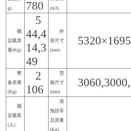
780
g)
(m3)
5
44,4
额
外
5320×1695
定载质
形尺寸
14,3
量
(Kg)
(mm)
49
2
整
货
3060,3000
备质量
厢尺寸
106
(Kg)
(mm)
准
额
拖挂车
定载客
总质量
(人)
(Kg)