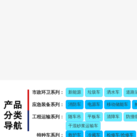
市政环卫系列：
新能源
垃圾车
洒水车
道路
应急装备系列：
消防车
电源车
移动储能车
工程运输系列：
随车吊
平板车
清障车
防撞
干混砂浆运输车
特种车系列：
救护车
冷藏车
检修车/抢修车