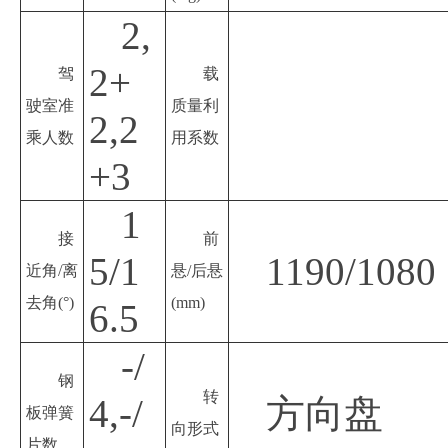
2,
2+
驾
载
驶室准
质量利
2,2
乘人数
用系数
+3
1
接
前
5/1
1190/1080
近角
/离
悬
/后悬
去角(°)
(mm)
6.5
-/
钢
转
4,-/
方向盘
板弹簧
向形式
片数