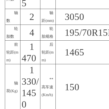
5
轴
轴
2
3050
数
距
(mm)
轮
轮
4
195/70R15
胎数
胎规格
1
前
后
1465
轮距
(m
轮距
(m
470
m)
m)
1
330/
**
轴
150
高车速
145
荷
(Kg)
(Km/h)
0