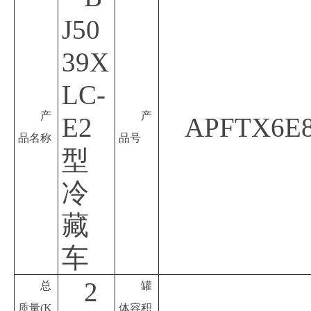
J50
39X
LC-
产
产
E2
APFTX6E
品名称
品号
型
冷
藏
车
2
总
罐
质量
(K
体容积