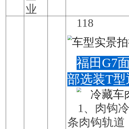
业
118
福田G7
部选装T
1、肉钩
条肉钩轨道