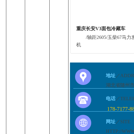
重庆长安V3面包冷藏车
/轴距2605/玉柴67马力
机
地址
／ADDR
湖北省随州
电话
／TELE
178-717
网址
／SITE
HTTP://WW