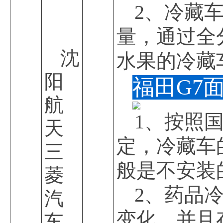
2、冷藏
量，通过全
沈
水果的冷藏车
阳
福田G7
航
1、按照
天
定，冷藏车
三
般是不安装
菱
2、药品
汽
变化，并且
车