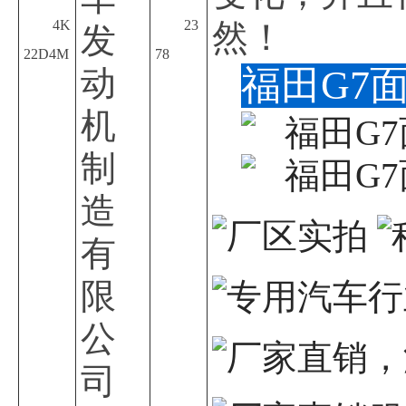
4K
23
然！
发
22D4M
78
动
福田G7
机
制
造
有
限
公
司