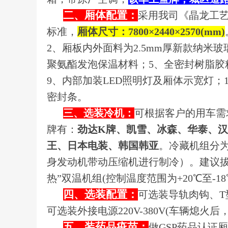
二、厢体配置：
采用我司《晶龙工艺
标准，
厢体尺寸：7800×2440×2570(mm)
2、厢板内外面料为2.5mm厚新款纳米
聚氨酯发泡保温材料；5、全密封树脂胶
9、内部加装LED照明灯及厢体示宽灯；
密封条。
三、选装冷机：
可根据客户的用车需
牌有：
劲达K牌、凯雪、冰森、华泰、
王、日本电装、韩国韩亚
。冷藏机组分
身发动机带动压缩机进行制冷）。建议
热”双温机组(控制温度范围为+20℃至-
四、选装配置：
可选装导轨肉钩、
可选装外接电源220V-380V(车辆熄火
五、装药品疫苗：
做GSP药品认证