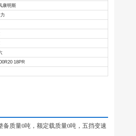
风康明斯
马力
吨
吨
六
.00R20 18PR
整备质量0吨，额定载质量0吨，五挡变速