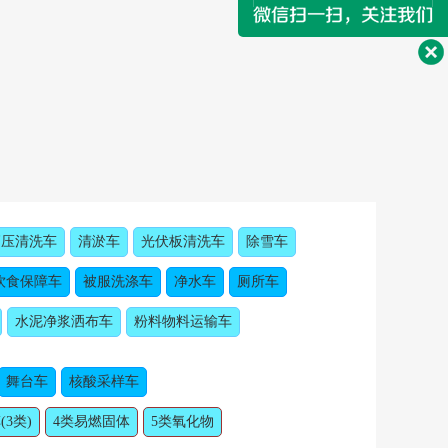
高压清洗车
清淤车
光伏板清洗车
除雪车
饮食保障车
被服洗涤车
净水车
厕所车
水泥净浆洒布车
粉料物料运输车
舞台车
核酸采样车
(3类)
4类易燃固体
5类氧化物