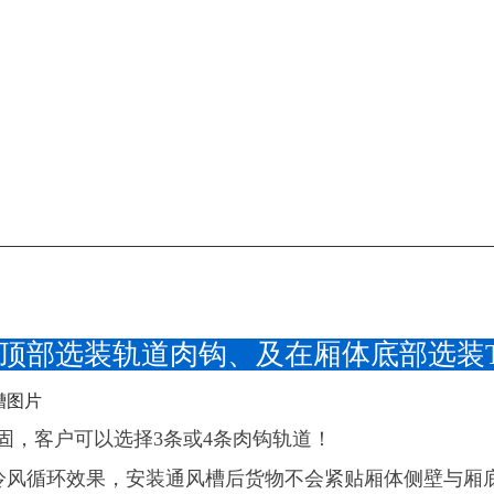
体顶部选装轨道肉钩、及在厢体底部选装
固，客户可以选择3条或4条肉钩轨道！
冷风循环效果，安装通风槽后货物不会紧贴厢体侧壁与厢