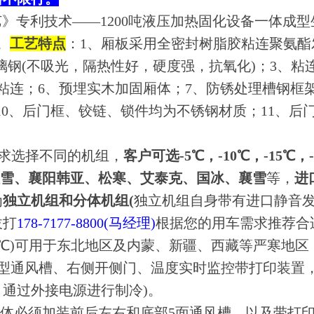
》专利技术——1200吨液压加热固化设备一体成
。
工艺特点
：1、厢板采用全密封树脂胶粘连聚氨酯
玻璃钢(不吸光，隔热性好，硬度强，抗氧化)；3、
粘连；6、预埋实木加固厢体；7、防锈处理槽钢框
10、后门框、铰链、锁件均为不锈钢材质；11、后
求选择不同的机组，
客户可选-5℃，-10℃，-15℃，
汉雪、襄阳韩亚、松寒、艾泰克、国冰、襄雪
等，
进
为
独立机组和分体机组(
独立机组自身带有进口静音
拔打
178-7177-8800(马经理)
根据您的用车需求推荐合
18℃)可用于东北地区及内蒙、新疆、西藏等严寒地区
T型通风槽、右侧开侧门、温度实时监控带打印装置
后，通过外接电源进行制冷)。
厢体必须加装前后左右和底部5面通风槽，以及带打