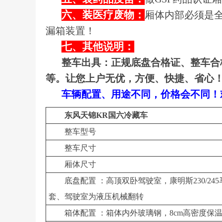
六、装医疗废物：
厢体内部必须是
漏箱装置！
七、其他说明：
整车出具：正规底盘合格证、整车合
等。让您上户无优，方便、快捷、省心
车辆配置、用途不同，价格会不同！欢迎来
东风天锦KR国六冷藏车
整车型号
整车尺寸
厢体尺寸
底盘配置 ：高顶双卧驾驶室，康明斯230/245马
套、驾驶室为液压机械翻转
箱体配置 ：箱体内外玻璃钢，8cm高密度保