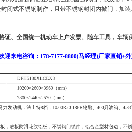
全封闭式不锈钢制作，且带不锈钢封闭内掀门，加装
格证、全国统一机动车上户发票、随车工具，车辆
！
电咨询：178-7177-8800(马经理)厂家直销+
DFH5180XLCEX8
10200×2600×3960（mm）
7800×2440×2570（mm）
力发动机，法士特8档，10.00R20 18PR轮胎、400升油箱、4.
温板，底板防滑花纹铝板，不锈钢门锁件，铝合金型材包边，不锈