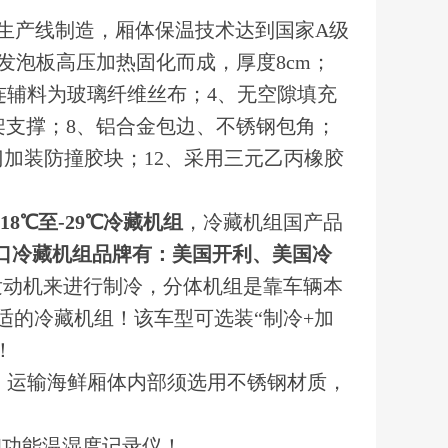
型生产线制造，厢体保温技术达到国家A级
发泡板高压加热固化而成，厚度8cm；
粘连辅料为玻璃纤维丝布；4、无空隙填充
架支撑；8、铝合金包边、不锈钢包角；
门加装防撞胶块；12、采用三元乙丙橡胶
-18℃至-29℃冷藏机组
，冷藏机组国产品
口冷藏机组品牌有：美国开利、美国冷
发动机来进行制冷，分体机组是靠车辆本
适的冷藏机组！该车型可选装“制冷+加
！
，运输海鲜厢体内部须选用不锈钢材质，
印功能温湿度记录仪！