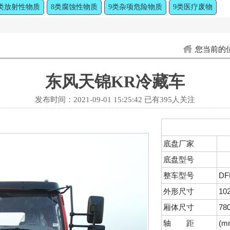
类放射性物质
8类腐蚀性物质
9类杂项危险物质
9类医疗废物
您当前的
东风天锦KR冷藏车
发布时间：
2021-09-01 15:25:42
已有
395人关注
底盘厂家
底盘型号
整车型号
DF
外形尺寸
10
厢体尺寸
78
轴 距
(m