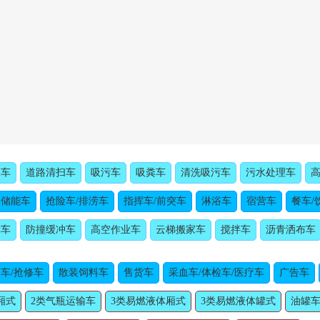
水车
道路清扫车
吸污车
吸粪车
清洗吸污车
污水处理车
动储能车
抢险车/排涝车
指挥车/前突车
淋浴车
宿营车
餐车/
障车
防撞缓冲车
高空作业车
云梯搬家车
搅拌车
沥青洒布车
车/抢修车
散装饲料车
售货车
采血车/体检车/医疗车
广告车
厢式
2类气瓶运输车
3类易燃液体厢式
3类易燃液体罐式
油罐车