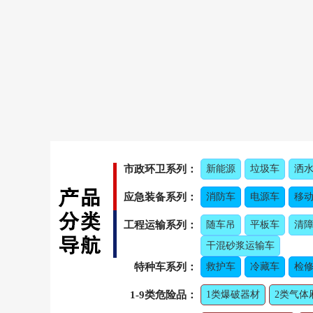
市政环卫系列：
新能源
垃圾车
洒
应急装备系列：
消防车
电源车
移
工程运输系列：
随车吊
平板车
清
干混砂浆运输车
特种车系列：
救护车
冷藏车
检修
1-9类危险品：
1类爆破器材
2类气体