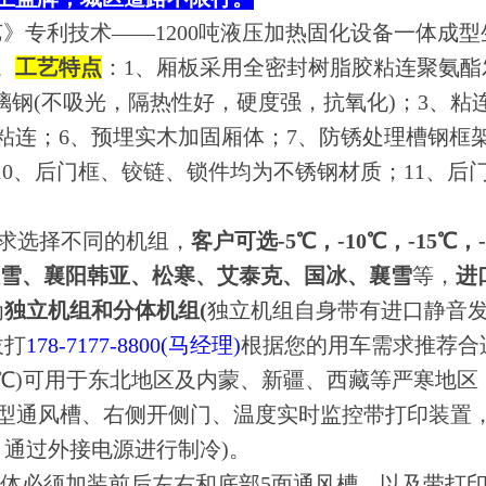
》专利技术——1200吨液压加热固化设备一体成
。
工艺特点
：1、厢板采用全密封树脂胶粘连聚氨酯
玻璃钢(不吸光，隔热性好，硬度强，抗氧化)；3、
粘连；6、预埋实木加固厢体；7、防锈处理槽钢框
10、后门框、铰链、锁件均为不锈钢材质；11、后
求选择不同的机组，
客户可选-5℃，-10℃，-15℃，
汉雪、襄阳韩亚、松寒、艾泰克、国冰、襄雪
等，
进
为
独立机组和分体机组(
独立机组自身带有进口静音
拔打
178-7177-8800(马经理)
根据您的用车需求推荐合
18℃)可用于东北地区及内蒙、新疆、西藏等严寒地区
T型通风槽、右侧开侧门、温度实时监控带打印装置
后，通过外接电源进行制冷)。
厢体必须加装前后左右和底部5面通风槽，以及带打