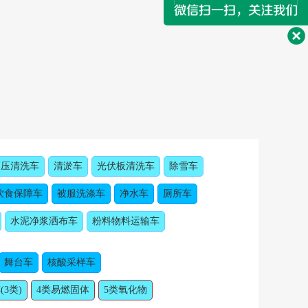
高压清洗车
清淤车
光伏板清洗车
除雪车
饮食保障车
被服洗涤车
净水车
厕所车
水泥净浆洒布车
粉料物料运输车
舞台车
核酸采样车
(3类)
4类易燃固体
5类氧化物