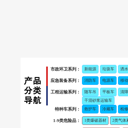
市政环卫系列：
新能源
垃圾车
洒
应急装备系列：
消防车
电源车
移
工程运输系列：
随车吊
平板车
清
干混砂浆运输车
特种车系列：
救护车
冷藏车
检修
1-9类危险品：
1类爆破器材
2类气体