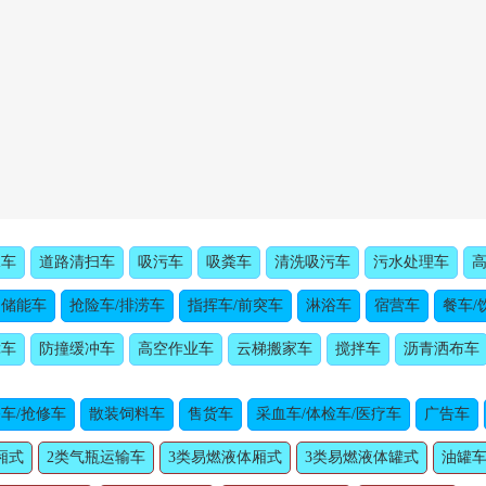
水车
道路清扫车
吸污车
吸粪车
清洗吸污车
污水处理车
动储能车
抢险车/排涝车
指挥车/前突车
淋浴车
宿营车
餐车/
障车
防撞缓冲车
高空作业车
云梯搬家车
搅拌车
沥青洒布车
车/抢修车
散装饲料车
售货车
采血车/体检车/医疗车
广告车
厢式
2类气瓶运输车
3类易燃液体厢式
3类易燃液体罐式
油罐车