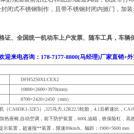
全封闭式不锈钢制作，且带不锈钢封闭内掀门，加装
格证、全国统一机动车上户发票、随车工具，车辆
！
电咨询：178-7177-8800(马经理)厂家直销+
DFH5250XLCEX2
10800×2600×3970(mm)
8700×2420×2450（mm）
A6DK1-32E5）,325马力,12R22.5轮胎，4.1后桥速比，
加热座椅,自动空调，前下防护装置，600L油箱，铁保险杠，
装置，超速报**装置，限速89km/h。轴距：1900+5600 mm