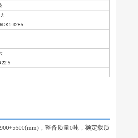
柴
马力
6DK1-32E5
吨
吨
六
R22.5
00+5600(mm)，整备质量0吨，额定载质