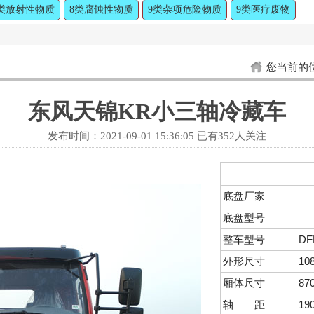
类放射性物质
8类腐蚀性物质
9类杂项危险物质
9类医疗废物
您当前的
东风天锦KR小三轴冷藏车
发布时间：
2021-09-01 15:36:05
已有
352人关注
底盘厂家
底盘型号
整车型号
DF
外形尺寸
10
厢体尺寸
87
轴 距
19