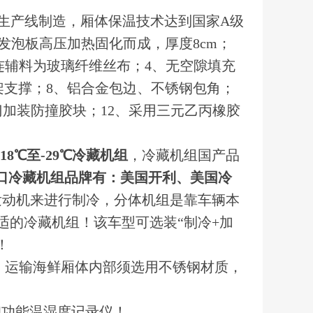
型生产线制造，厢体保温技术达到国家A级
发泡板高压加热固化而成，厚度8cm；
粘连辅料为玻璃纤维丝布；4、无空隙填充
架支撑；8、铝合金包边、不锈钢包角；
门加装防撞胶块；12、采用三元乙丙橡胶
-18℃至-29℃冷藏机组
，冷藏机组国产品
口冷藏机组品牌有：美国开利、美国冷
发动机来进行制冷，分体机组是靠车辆本
适的冷藏机组！该车型可选装“制冷+加
！
，运输海鲜厢体内部须选用不锈钢材质，
印功能温湿度记录仪！