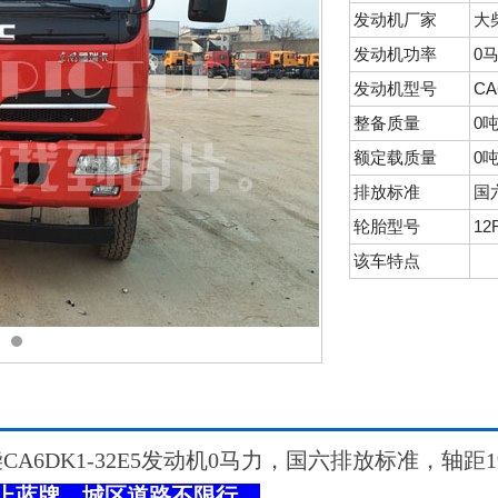
发动机厂家
大
发动机功率
0
发动机型号
CA
整备质量
0
额定载质量
0
排放标准
国
轮胎型号
12
该车特点
6DK1-32E5发动机0马力，国六排放标准，轴距19
上蓝牌，城区道路不限行。