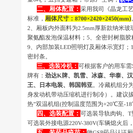
二、厢体配置：
采用我司《晶龙工艺
标准，
厢体尺寸：8700×2420×2450(mm)
2、厢板内外面料为2.5mm厚新款纳米
聚氨酯发泡保温材料；5、全密封树脂胶
9、内部加装LED照明灯及厢体示宽灯；
密封条。
三、选装冷机：
可根据客户的用车需
牌有：
劲达K牌、凯雪、冰森、华泰、
王、日本电装、韩国韩亚
。冷藏机组分
身发动机带动压缩机进行制冷）。建议
热”双温机组(控制温度范围为+20℃至-
四、选装配置：
可选装导轨肉钩、
可选装外接电源220V-380V(车辆熄火
五、装药品疫苗：
做GSP药品认证