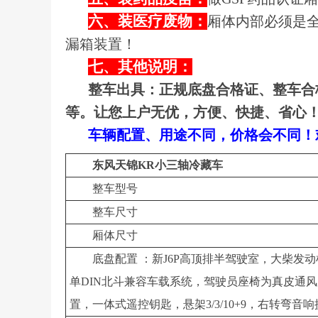
六、装医疗废物：
厢体内部必须是
漏箱装置！
七、其他说明：
整车出具：正规底盘合格证、整车合
等。让您上户无优，方便、快捷、省心
车辆配置、用途不同，价格会不同！欢迎来
东风天锦KR小三轴冷藏车
整车型号
整车尺寸
厢体尺寸
底盘配置 ：新J6P高顶排半驾驶室，大柴发动机（C
单DIN北斗兼容车载系统，驾驶员座椅为真皮通风
置，一体式遥控钥匙，悬架3/3/10+9，右转弯音响提示