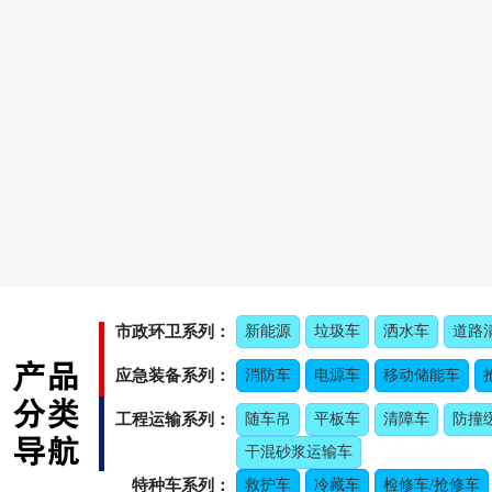
市政环卫系列：
新能源
垃圾车
洒水车
道路
应急装备系列：
消防车
电源车
移动储能车
工程运输系列：
随车吊
平板车
清障车
防撞
干混砂浆运输车
特种车系列：
救护车
冷藏车
检修车/抢修车