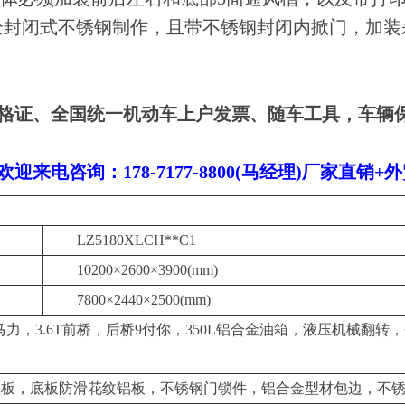
全封闭式不锈钢制作，且带不锈钢封闭内掀门，加装
格证、全国统一机动车上户发票、随车工具，车辆
！
电咨询：178-7177-8800(马经理)厂家直销+
LZ5180XLCH**C1
10200×2600×3900(mm)
7800×2440×2500(mm)
，245马力，3.6T前桥，后桥9付你，350L铝合金油箱，液压机
温板，底板防滑花纹铝板，不锈钢门锁件，铝合金型材包边，不锈