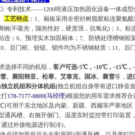
》专利技术——1200吨液压加热固化设备一体成
。
工艺特点
：1、厢板采用全密封树脂胶粘连聚氨酯
玻璃钢(不吸光，隔热性好，硬度强，抗氧化)；3、
粘连；6、预埋实木加固厢体；7、防锈处理槽钢框
10、后门框、铰链、锁件均为不锈钢材质；11、后
求选择不同的机组，
客户可选-5℃，-10℃，-15℃，
汉雪、襄阳韩亚、松寒、艾泰克、国冰、襄雪
等，
进
为
独立机组和分体机组(
独立机组自身带有进口静音
拔打
178-7177-8800(马经理)
根据您的用车需求推荐合
18℃)可用于东北地区及内蒙、新疆、西藏等严寒地区
T型通风槽、右侧开侧门、温度实时监控带打印装置
后，通过外接电源进行制冷)。
厢体必须加装前后左右和底部5面通风槽，以及带打