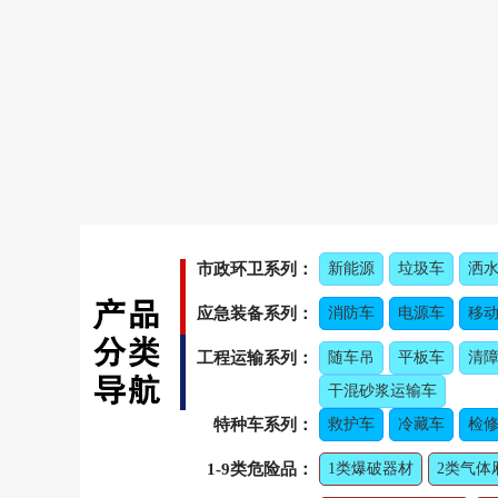
市政环卫系列：
新能源
垃圾车
洒
应急装备系列：
消防车
电源车
移
工程运输系列：
随车吊
平板车
清
干混砂浆运输车
特种车系列：
救护车
冷藏车
检修
1-9类危险品：
1类爆破器材
2类气体