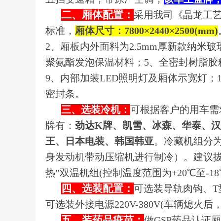
二、厢体配置：
采用我司《晶龙工艺
标准，
厢体尺寸：7800×2440×2500(mm)
2、厢板内外面料为2.5mm厚新款纳米
聚氨酯发泡保温材料；5、全密封树脂胶
9、内部加装LED照明灯及厢体示宽灯；
密封条。
三、选装冷机：
可根据客户的用车需
牌有：
劲达K牌、凯雪、冰森、华泰、
王、日本电装、韩国韩亚
。冷藏机组分
身发动机带动压缩机进行制冷）。建议
热”双温机组(控制温度范围为+20℃至-
四、选装配置：
可选装导轨肉钩、
可选装外接电源220V-380V(车辆熄火
五、装药品疫苗：
做GSP药品认证