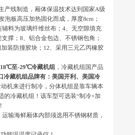
型生产线制造，厢体保温技术达到国家A级
发泡板高压加热固化而成，厚度8cm；
粘连辅料为玻璃纤维丝布；4、无空隙填充
架支撑；8、铝合金包边、不锈钢包角；
门加装防撞胶块；12、采用三元乙丙橡胶
-18℃至-29℃冷藏机组
，冷藏机组国产品
口冷藏机组品牌有：美国开利、美国冷
发动机来进行制冷，分体机组是靠车辆本
适的冷藏机组！该车型可选装“制冷+加
！
，运输海鲜厢体内部须选用不锈钢材质，
印功能温湿度记录仪！