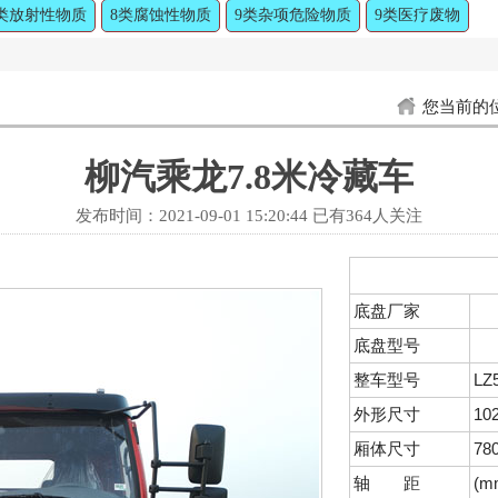
类放射性物质
8类腐蚀性物质
9类杂项危险物质
9类医疗废物
您当前的
柳汽乘龙7.8米冷藏车
发布时间：
2021-09-01 15:20:44
已有
364人关注
底盘厂家
底盘型号
整车型号
LZ
外形尺寸
10
厢体尺寸
78
轴 距
(m