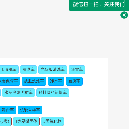
高压清洗车
清淤车
光伏板清洗车
除雪车
饮食保障车
被服洗涤车
净水车
厕所车
水泥净浆洒布车
粉料物料运输车
舞台车
核酸采样车
(3类)
4类易燃固体
5类氧化物