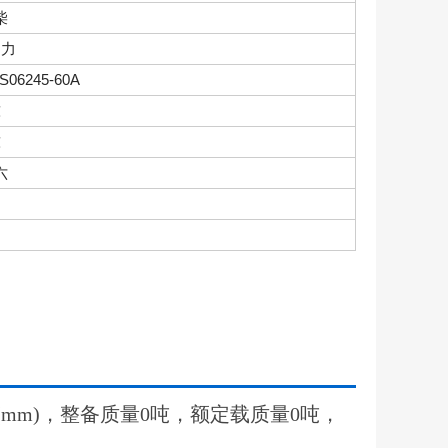
柴
马力
S06245-60A
吨
吨
六
距(mm)，整备质量0吨，额定载质量0吨，