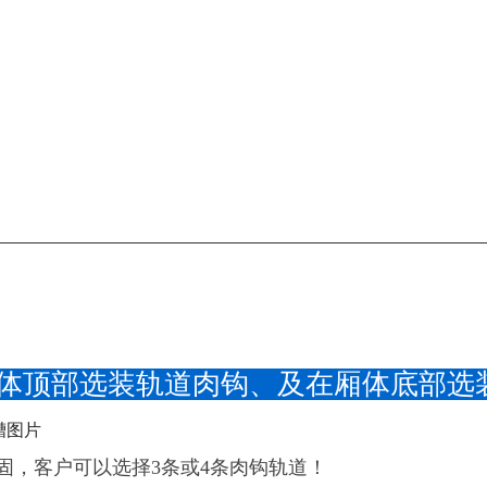
厢体顶部选装轨道肉钩、及在厢体底部选
固，客户可以选择3条或4条肉钩轨道！