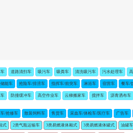
水车
道路清扫车
吸污车
吸粪车
清洗吸污车
污水处理车
动储能车
抢险车/排涝车
指挥车/前突车
淋浴车
宿营车
餐车/
障车
防撞缓冲车
高空作业车
云梯搬家车
搅拌车
沥青洒布车
车/抢修车
散装饲料车
售货车
采血车/体检车/医疗车
广告车
厢式
2类气瓶运输车
3类易燃液体厢式
3类易燃液体罐式
油罐车