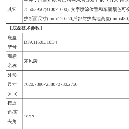
备注：运输介质:液态污物,密度:900千克/立方米,罐体有效容
其它
7550/3950/(4100×1600); 文字喷涂位置
护断面尺寸(mm):120×50,后部防护离地高度(mm):
【底盘技术参数】
底盘
DFA1160LJ10D4
型号
商标
东风牌
名称
外形
尺寸
7020,7880×2380×2730,2750
(mm)
接近
角/离
19/17
去角