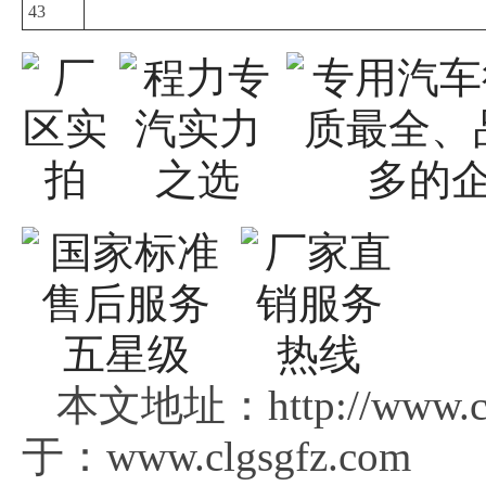
43
本文地址：http://www.c
于：www.clgsgfz.com