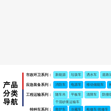
市政环卫系列：
新能源
垃圾车
洒水车
道路
应急装备系列：
消防车
电源车
移动储能车
工程运输系列：
随车吊
平板车
清障车
防撞
干混砂浆运输车
特种车系列：
救护车
冷藏车
检修车/抢修车