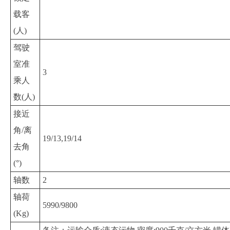
载客
(人)
驾驶
室准
3
乘人
数(人)
接近
角/离
19/13,19/14
去角
(°)
轴数
2
轴荷
5990/9800
(Kg)