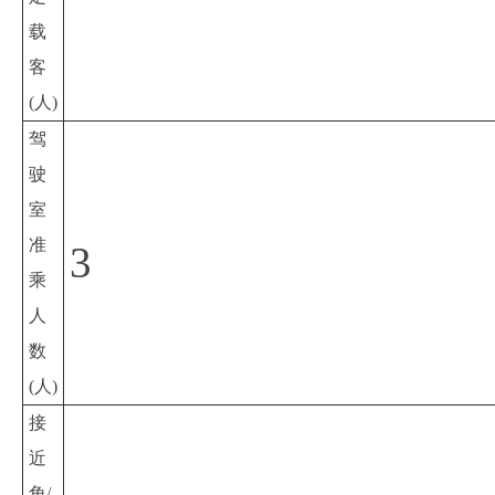
载
客
(人)
驾
驶
室
准
3
乘
人
数
(人)
接
近
角/