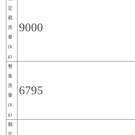
定
载
9000
质
量
(K
g)
整
备
质
6795
量
(K
g)
额
定