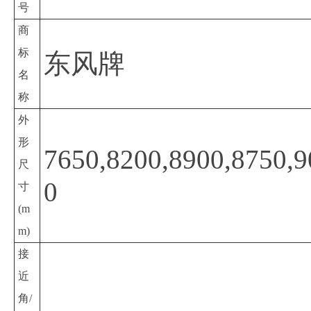
号
商
标
东风牌
名
称
外
形
7650,8200,8900,8750,
尺
0
寸
(m
m)
接
近
角/