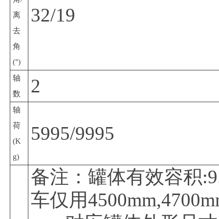
32/19
离
去
角
(°)
轴
2
数
轴
荷
5995/9995
(K
g)
备注：罐体有效容积:9.
车仅用4500mm,470