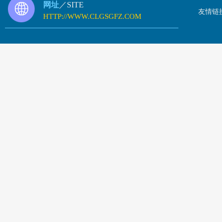
网址
／SITE
友情链
HTTP://WWW.CLGSGFZ.COM