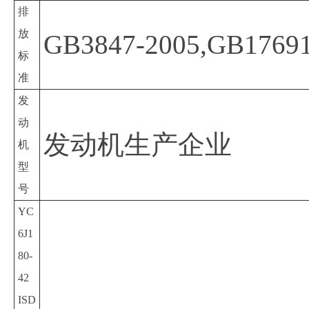
排
放
GB3847-2005,GB1769
标
准
发
动
发动机生产企业
机
型
号
YC
6J1
80-
42
ISD