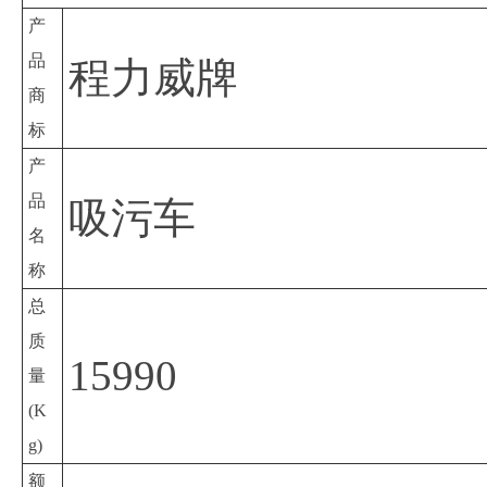
产
品
程力威牌
商
标
产
品
吸污车
名
称
总
质
15990
量
(K
g)
额