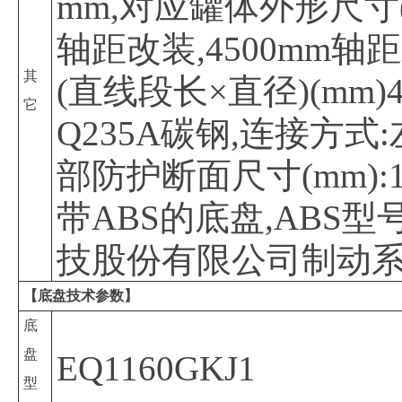
mm,对应罐体外形尺寸(直线
轴距改装,4500mm轴
其
(直线段长×直径)(mm
它
Q235A碳钢,连接方
部防护断面尺寸(mm):1
带ABS的底盘,ABS型号
技股份有限公司制动
【底盘技术参数】
底
盘
EQ1160GKJ1
型