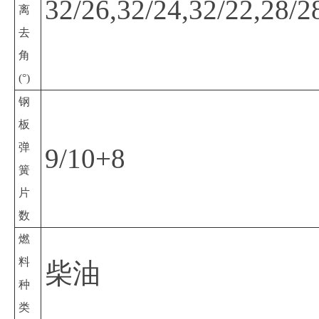
32/26,32/24,32/22,28/2
离
去
角
(°)
钢
板
弹
9/10+8
簧
片
数
燃
料
柴油
种
类