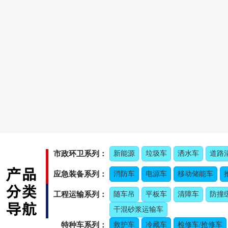
市政环卫系列：
新能源
垃圾车
洒水车
道路
应急装备系列：
消防车
电源车
移动储能车
工程运输系列：
随车吊
平板车
清障车
防撞
干混砂浆运输车
特种车系列：
救护车
冷藏车
检修车/抢修车