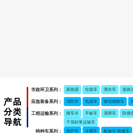
市政环卫系列：
新能源
垃圾车
洒水车
道路
应急装备系列：
消防车
电源车
移动储能车
工程运输系列：
随车吊
平板车
清障车
防撞
干混砂浆运输车
特种车系列：
救护车
冷藏车
检修车/抢修车