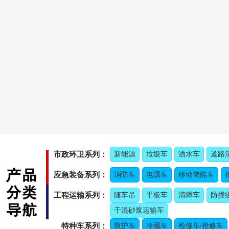
市政环卫系列：
新能源
垃圾车
洒水车
道路
应急装备系列：
消防车
电源车
移动储能车
工程运输系列：
随车吊
平板车
清障车
防撞
干混砂浆运输车
特种车系列：
救护车
冷藏车
检修车/抢修车