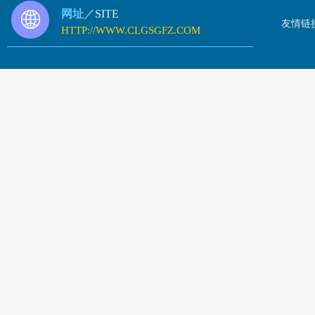
网址
／SITE
友情链
HTTP://WWW.CLGSGFZ.COM