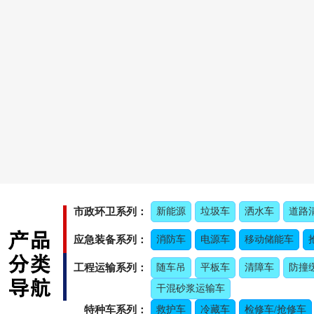
市政环卫系列：
新能源
垃圾车
洒水车
道路
应急装备系列：
消防车
电源车
移动储能车
工程运输系列：
随车吊
平板车
清障车
防撞
干混砂浆运输车
特种车系列：
救护车
冷藏车
检修车/抢修车