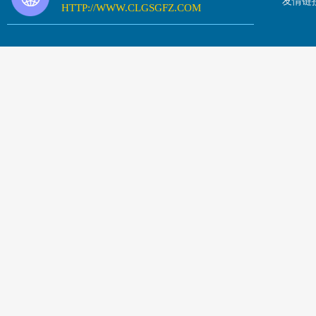
友情链
HTTP://WWW.CLGSGFZ.COM