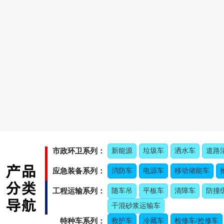
市政环卫系列：
新能源
垃圾车
洒水车
道路
应急装备系列：
消防车
电源车
移动储能车
工程运输系列：
随车吊
平板车
清障车
防撞
干混砂浆运输车
特种车系列：
救护车
冷藏车
检修车/抢修车