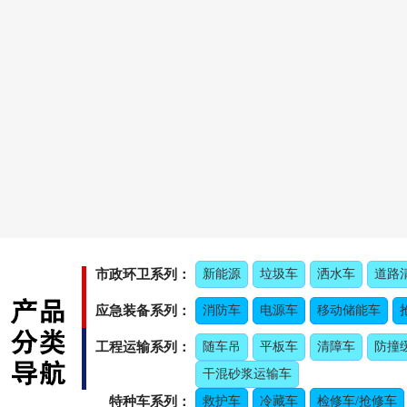
市政环卫系列：
新能源
垃圾车
洒水车
道路
应急装备系列：
消防车
电源车
移动储能车
工程运输系列：
随车吊
平板车
清障车
防撞
干混砂浆运输车
特种车系列：
救护车
冷藏车
检修车/抢修车