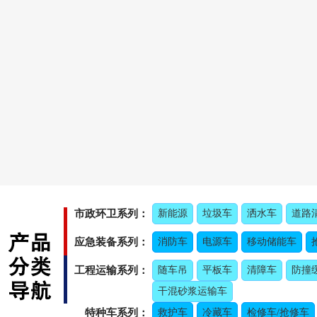
市政环卫系列：
新能源
垃圾车
洒水车
道路
应急装备系列：
消防车
电源车
移动储能车
工程运输系列：
随车吊
平板车
清障车
防撞
干混砂浆运输车
特种车系列：
救护车
冷藏车
检修车/抢修车