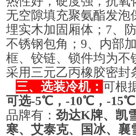
热性好，硬度强，抗氧化
无空隙填充聚氨酯发泡
埋实木加固厢体；7、
不锈钢包角；9、内部加
框、铰链、锁件均为不锈
采用三元乙丙橡胶密封
三、选装冷机：
可根
可选-5℃，-10℃，-15
品牌有：
劲达K牌、凯
寒、艾泰克、国冰、襄