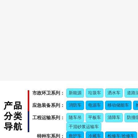
市政环卫系列：
新能源
垃圾车
洒水车
道路
应急装备系列：
消防车
电源车
移动储能车
工程运输系列：
随车吊
平板车
清障车
防撞
干混砂浆运输车
特种车系列：
救护车
冷藏车
检修车/抢修车