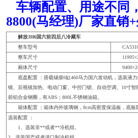
车辆配置、用途不同，价
8800(马经理)厂家直
解放JH6国六前四后八冷藏车
整车型号
CA531
整车尺寸
11995
厢体尺寸
9400×
底盘配置 ：搭载锡柴6缸460马力国六发动机，选装
镜、后视镜加热、电动门窗、中控门锁、自动空调、10寸智能触屏
前铝合金钢圈，有ABS；800L不锈钢油箱。
箱体配置 ：箱体内外玻璃钢，8cm高密度保温板，底
选装配置 ：
1、选装非**或者**冷机组。
2、选装国产或者进口制冷机组。