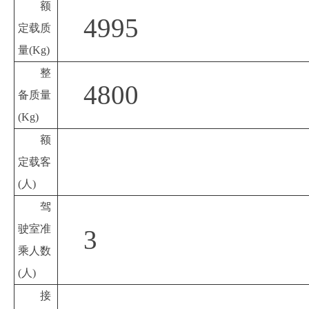
额
4995
定载质
量
(Kg)
整
4800
备质量
(Kg)
额
定载客
(人)
驾
驶室准
3
乘人数
(人)
接