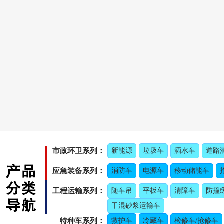
市政环卫系列：
新能源
垃圾车
洒水车
道路
应急装备系列：
消防车
电源车
移动储能车
工程运输系列：
随车吊
平板车
清障车
防撞
干混砂浆运输车
特种车系列：
救护车
冷藏车
检修车/抢修车