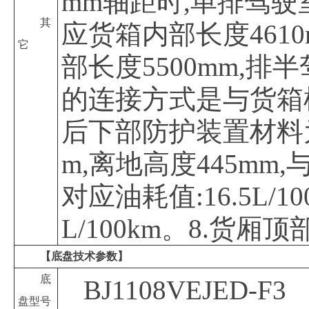
mm轴距时,单排驾驶
其
应货箱内部长度4610
它
部长度5500mm,排
的连接方式是与货箱横梁
后下部防护装置材料为6
m,离地高度445mm,
对应油耗值:16.5L/10
L/100km。8.货
【底盘技术参数】
底
BJ1108VEJED-F3
盘型号