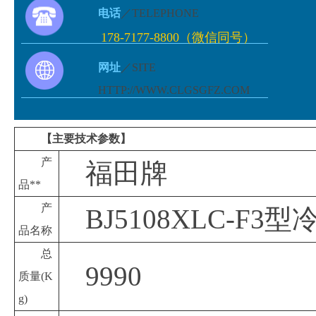
电话
／TELEPHONE
178-7177-8800（微信同号）
网址
／SITE
HTTP://WWW.CLGSGFZ.COM
【主要技术参数】
产
福田牌
品**
产
BJ5108XLC-F3
品名称
总
9990
质量
(K
g)