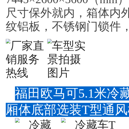
尺寸保外就内，箱体内外
纹铝板，不锈钢门锁件，
福田欧马可5.1米
厢体底部选装T型通