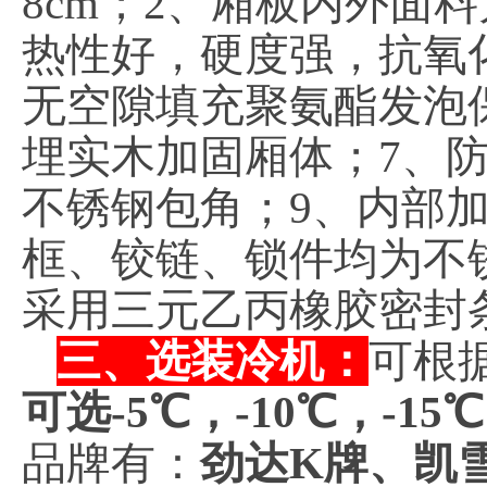
8cm；2、厢板内外面料
热性好，硬度强，抗氧化
无空隙填充聚氨酯发泡
埋实木加固厢体；7、
不锈钢包角；9、内部加
框、铰链、锁件均为不锈
采用三元乙丙橡胶密封
三、选装冷机：
可根
可选-5℃，-10℃，-15
品牌有：
劲达K牌、凯