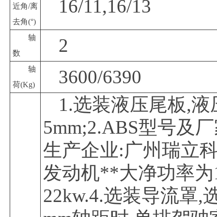
16/11,16/13
近角
/离
去角(°)
轴
2
数
轴
3600/6390
荷
(Kg)
1.选装液压尾板
,液
5mm;2.ABS型号及厂
生产企业:广州瑞立科密
发动机**大净功率为11
22kw.4.选装导流罩