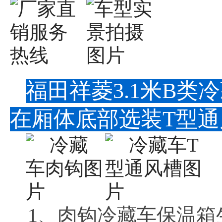
福田祥菱3.1米B
在厢体底部选装T型
1、肉钩冷藏车保温箱