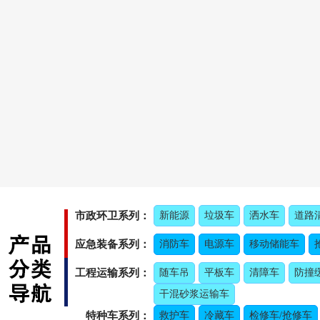
市政环卫系列：
新能源
垃圾车
洒水车
道路
应急装备系列：
消防车
电源车
移动储能车
工程运输系列：
随车吊
平板车
清障车
防撞
干混砂浆运输车
特种车系列：
救护车
冷藏车
检修车/抢修车