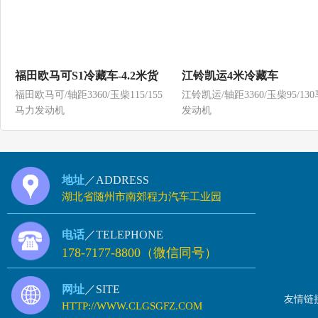
福田欧马可S1冷藏车-4.2米货
江铃凯运4米冷藏车
福田欧马可/轴距3360/玉柴115/155
江铃凯运/轴距3360/玉柴95/13
厢，冷冻车
马力发动机
发动机
地址
／ADDRESS
湖北省随州市南郊程力汽车工业园
电话
／TELEPHONE
178-7177-8800（微信同号）
网址
／SITE
友情链
HTTP://WWW.CLGSGFZ.COM