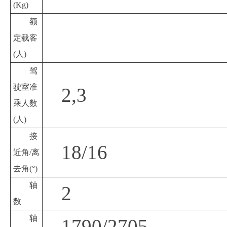
(Kg)
额
定载客
(人)
驾
驶室准
2,3
乘人数
(人)
接
18/16
近角
/离
去角(°)
轴
2
数
轴
1790/2705