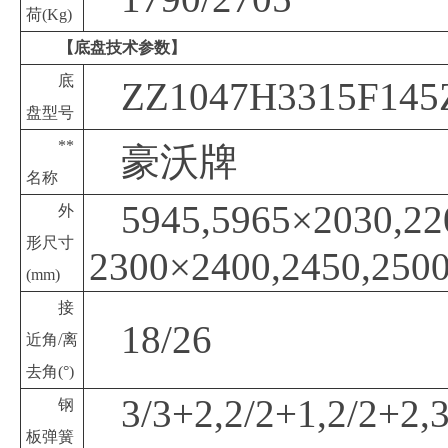
荷
(Kg)
【底盘技术参数】
底
ZZ1047H3315F145
盘型号
**
豪沃牌
名称
5945,5965×2030,22
外
形尺寸
2300×2400,2450,250
(mm)
接
18/26
近角
/离
去角(°)
3/3+2,2/2+1,2/2+2,
钢
板弹簧