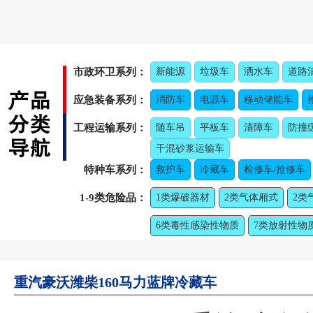
市政环卫系列：
新能源
垃圾车
洒水车
道路
应急装备系列：
消防车
电源车
移动储能车
工程运输系列：
随车吊
平板车
清障车
防撞
干混砂浆运输车
特种车系列：
救护车
冷藏车
检修车/抢修车
1-9类危险品：
1类爆破器材
2类气体厢式
2类
6类毒性感染性物质
7类放射性物
重汽豪沃潍柴160马力蓝牌冷藏车