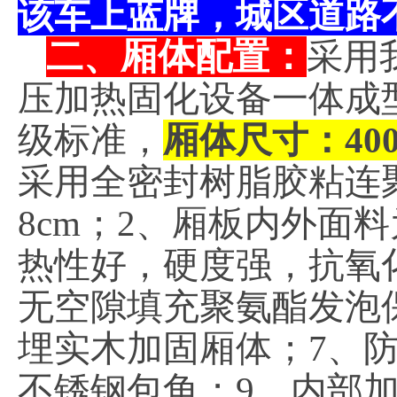
该车上蓝牌，城区道路
二、厢体配置：
采用
压加热固化设备一体成
级标准，
厢体尺寸：4000*
采用全密封树脂胶粘连
8cm；2、厢板内外面料
热性好，硬度强，抗氧化
无空隙填充聚氨酯发泡
埋实木加固厢体；7、
不锈钢包角；9、内部加