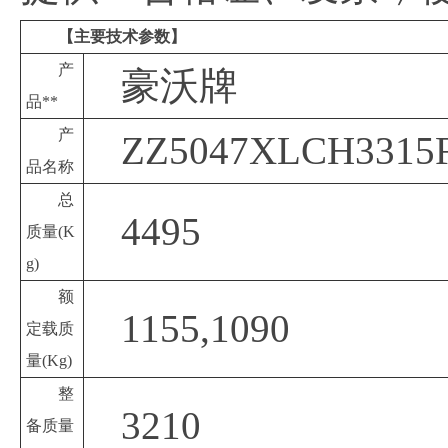
【主要技术参数】
产
豪沃牌
品**
产
ZZ5047XLCH331
品名称
总
4495
质量
(K
g)
额
1155,1090
定载质
量
(Kg)
整
3210
备质量