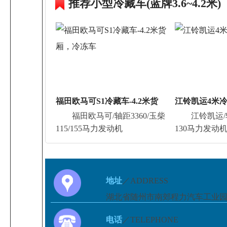
推荐小型冷藏车(蓝牌3.6~4.2米)
福田欧马可S1冷藏车-4.2米货
江铃凯运4米
福田欧马可/轴距3360/玉柴
江铃凯运/轴
厢，冷冻车
115/155马力发动机
130马力发动
地址
／ADDRESS
湖北省随州市南郊程力汽车工业
电话
／TELEPHONE