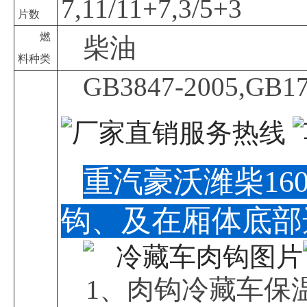
7,11/11+7,3/5+3
片数
燃
柴油
料种类
GB3847-2005,GB1
重汽豪沃潍柴1
钩、及在厢体底部
1、肉钩冷藏车保