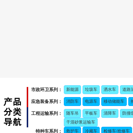
市政环卫系列：
新能源
垃圾车
洒水车
道路
应急装备系列：
消防车
电源车
移动储能车
工程运输系列：
随车吊
平板车
清障车
防撞
干混砂浆运输车
特种车系列：
救护车
冷藏车
检修车/抢修车