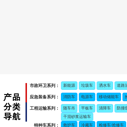
市政环卫系列：
新能源
垃圾车
洒水车
道路
应急装备系列：
消防车
电源车
移动储能车
工程运输系列：
随车吊
平板车
清障车
防撞
干混砂浆运输车
特种车系列：
救护车
冷藏车
检修车/抢修车