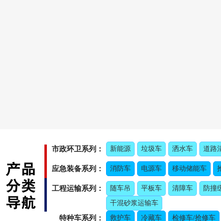
市政环卫系列：
新能源
垃圾车
洒水车
道路
应急装备系列：
消防车
电源车
移动储能车
工程运输系列：
随车吊
平板车
清障车
防撞
干混砂浆运输车
特种车系列：
救护车
冷藏车
检修车/抢修车