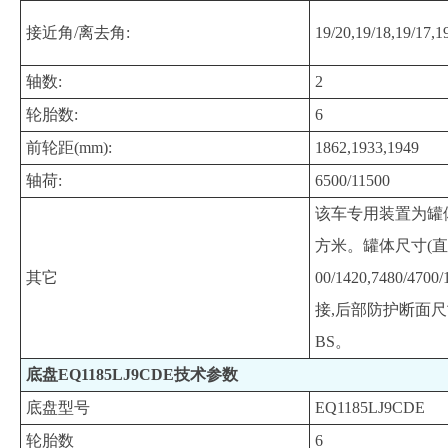
接近角/离去角:
19/20,19/18,19/17,19
轴数:
2
轮胎数:
6
前轮距(mm):
1862,1933,1949
轴荷:
6500/11500
该车专用装置为罐体
方米。罐体尺寸(直段长×直
其它
00/1420,7480/
接,后部防护断面尺寸
BS。
底盘EQ1185LJ9CDE技术参数
底盘型号
EQ1185LJ9CDE
轮胎数
6