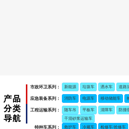
市政环卫系列：
新能源
垃圾车
洒水车
道路
应急装备系列：
消防车
电源车
移动储能车
工程运输系列：
随车吊
平板车
清障车
防撞
干混砂浆运输车
特种车系列：
救护车
冷藏车
检修车/抢修车