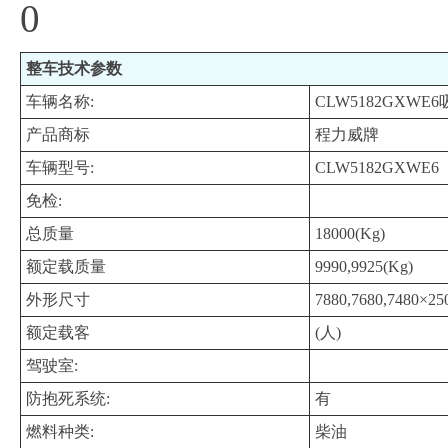
0
整车技术参数
车辆名称:
CLW5182GXWE
产品商标
程力威牌
车辆型号:
CLW5182GXWE6
免检:
总质量
18000(Kg)
额定载质量
9990,9925(Kg)
外形尺寸
7880,7680,7480×2
额定载客
(人)
驾驶室:
防抱死系统:
有
燃料种类:
柴油