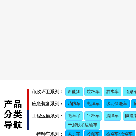
市政环卫系列：
新能源
垃圾车
洒水车
道路
应急装备系列：
消防车
电源车
移动储能车
工程运输系列：
随车吊
平板车
清障车
防撞
干混砂浆运输车
特种车系列：
救护车
冷藏车
检修车/抢修车