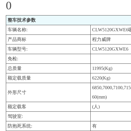
0
整车技术参数
车辆名称:
CLW5120GXWE
产品商标
程力威牌
车辆型号:
CLW5120GXWE6
免检:
总质量
11995(Kg)
额定载质量
6220(Kg)
6850,7000,7100,71
外形尺寸
60(mm)
额定载客
(人)
驾驶室:
防抱死系统:
有