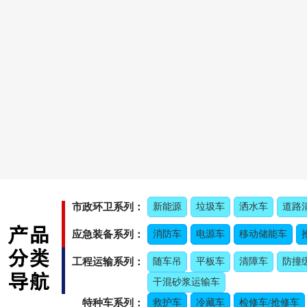
市政环卫系列：
新能源
垃圾车
洒水车
道路
应急装备系列：
消防车
电源车
移动储能车
工程运输系列：
随车吊
平板车
清障车
防撞
干混砂浆运输车
特种车系列：
救护车
冷藏车
检修车/抢修车