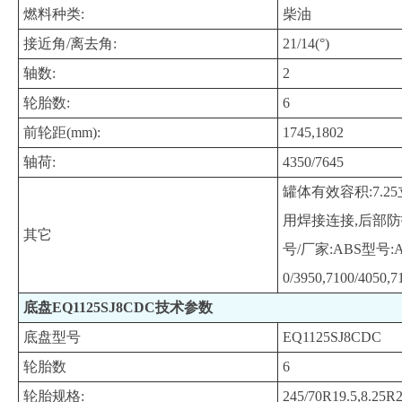
燃料种类:
柴油
接近角/离去角:
21/14(°)
轴数:
2
轮胎数:
6
前轮距(mm):
1745,1802
轴荷:
4350/7645
罐体有效容积:7.2
用焊接连接,后部防护
其它
号/厂家:ABS型号:
0/3950,7100/405
底盘EQ1125SJ8CDC技术参数
底盘型号
EQ1125SJ8CDC
轮胎数
6
轮胎规格:
245/70R19.5,8.25R