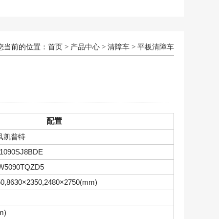
您当前的位置：
首页
>
产品中心
>
清障车
>
平板清障车
配置
风凯普特
1090SJ8BDE
W5090TQZD5
50,8630×2350,2480×2750(mm)
m)