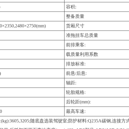
)
容积:
整备质量
30×2350,2480×2750(mm)
货厢尺寸
准拖挂车总质量
前排乘客:
载质量利用系数
排放标准:
)
前悬/后悬:
轴距:
轮胎规格:
后轮距(mm):
0
最高车速:
(kg):3605,3205;随底盘选装驾驶室;防护材料:Q235A碳钢