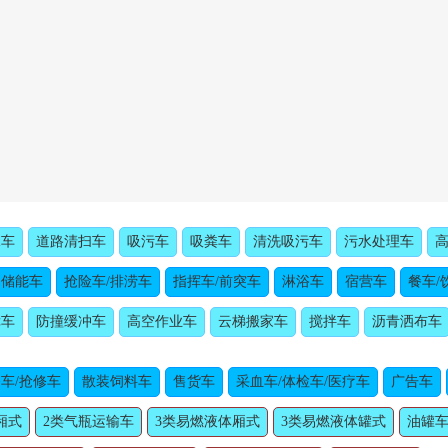
水车
道路清扫车
吸污车
吸粪车
清洗吸污车
污水处理车
动储能车
抢险车/排涝车
指挥车/前突车
淋浴车
宿营车
餐车/
障车
防撞缓冲车
高空作业车
云梯搬家车
搅拌车
沥青洒布车
车/抢修车
散装饲料车
售货车
采血车/体检车/医疗车
广告车
厢式
2类气瓶运输车
3类易燃液体厢式
3类易燃液体罐式
油罐车