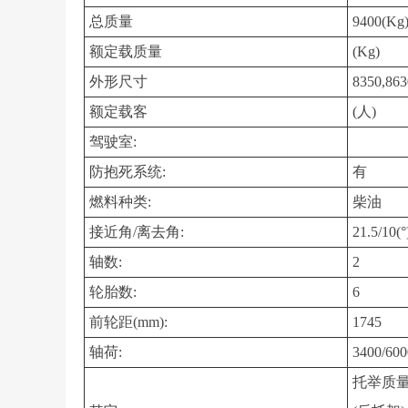
总质量
9400(Kg
额定载质量
(Kg)
外形尺寸
8350,86
额定载客
(人)
驾驶室:
防抱死系统:
有
燃料种类:
柴油
接近角/离去角:
21.5/10(°
轴数:
2
轮胎数:
6
前轮距(mm):
1745
轴荷:
3400/600
托举质量