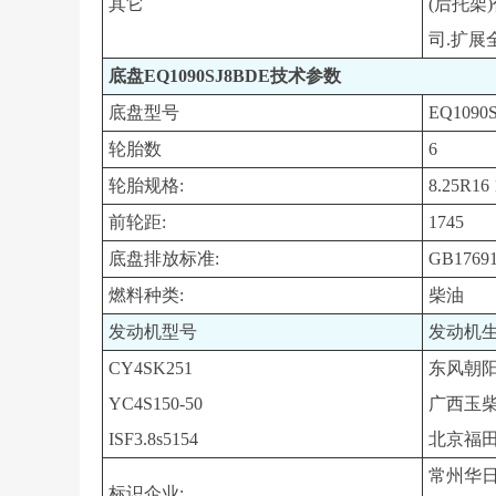
其它
(后托架)
司.扩展
底盘EQ1090SJ8BDE技术参数
底盘型号
EQ1090
轮胎数
6
轮胎规格:
8.25R16
前轮距:
1745
底盘排放标准:
GB17691
燃料种类:
柴油
发动机型号
发动机
CY4SK251
东风朝
YC4S150-50
广西玉
ISF3.8s5154
北京福
常州华
标识企业: