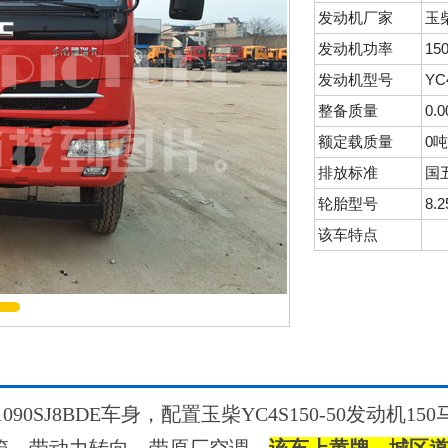
发动机厂家
玉
发动机功率
15
发动机型号
YC
整备质量
0.
额定载质量
0吨
排放标准
国
轮胎型号
8.
该车特点
90SJ8BDE车身，配置玉柴YC4S150-50发动机