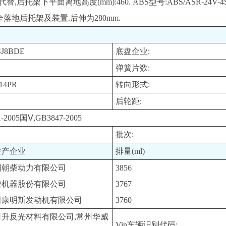
代替,后托架下平面离地高度(mm):460. ABS型号:ABS/ASR-2
全落地后托架及装置.后伸为280mm.
SJ8BDE
底盘企业:
弹簧片数:
 14PR
转向形式:
后轮距:
-2005国Ⅴ,GB3847-2005
批次:
生产企业
排量(ml)
阳朝柴动力有限公司
3856
柴机器股份有限公司
3767
田康明斯发动机有限公司
3760
日升反光材料有限公司,常州华威
Vin车辆识别代码: