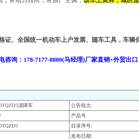
变速箱，带动力转向，带原厂空调，
该车上黄牌，城区
格证、全国统一机动车上户发票、随车工具，车辆
！
：178-7177-8800(马经理)厂家直销+外贸出
90TQZD5清障车
公告批次:
牌
产品号
0TQZD5
目录序号:
发布日期: