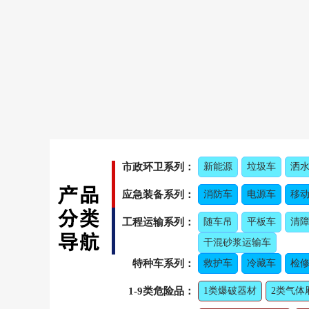
市政环卫系列：
新能源
垃圾车
洒
应急装备系列：
消防车
电源车
移
工程运输系列：
随车吊
平板车
清
干混砂浆运输车
特种车系列：
救护车
冷藏车
检修
1-9类危险品：
1类爆破器材
2类气体