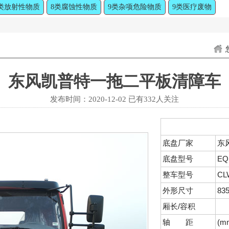
类放射性物质
8类腐蚀性物质
9类杂项危险物质
9类医疗废物
东风凯普特一拖二平板清障车
发布时间：2020-12-02 已有
332人关注
底盘厂家
东
底盘型号
EQ
整车型号
CL
外形尺寸
83
厢长/容积
轴 距
(m