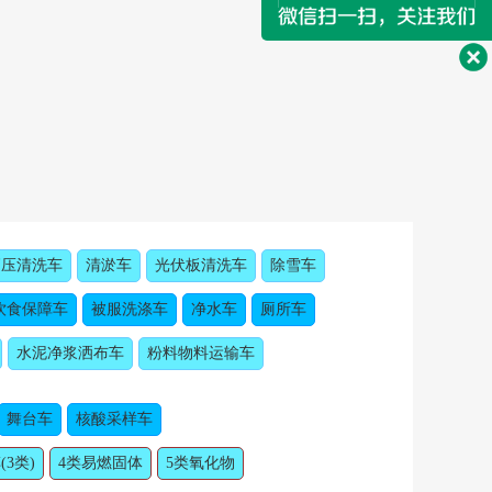
高压清洗车
清淤车
光伏板清洗车
除雪车
饮食保障车
被服洗涤车
净水车
厕所车
水泥净浆洒布车
粉料物料运输车
舞台车
核酸采样车
(3类)
4类易燃固体
5类氧化物