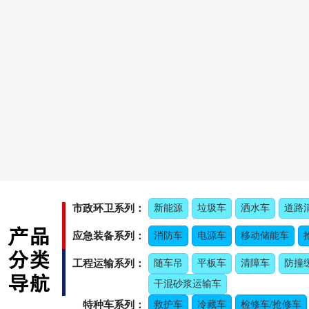
市政环卫系列：
新能源
垃圾车
洒水车
道路
应急装备系列：
消防车
电源车
移动储能车
工程运输系列：
随车吊
平板车
清障车
防撞
干混砂浆运输车
特种车系列：
救护车
冷藏车
检修车/抢修车