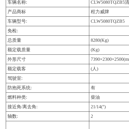
车辆名称:
CLW5080TQZB5
产品商标
程力威牌
车辆型号:
CLW5080TQZB5
免检:
总质量
8280(Kg)
额定载质量
(Kg)
外形尺寸
7390×2300×2500(m
额定载客
(人)
驾驶室:
防抱死系统:
有
燃料种类:
柴油
接近角/离去角:
21/14(°)
轴数:
2