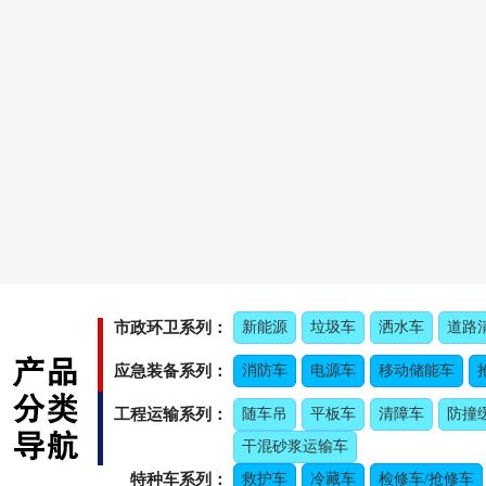
市政环卫系列：
新能源
垃圾车
洒水车
道路
应急装备系列：
消防车
电源车
移动储能车
工程运输系列：
随车吊
平板车
清障车
防撞
干混砂浆运输车
特种车系列：
救护车
冷藏车
检修车/抢修车