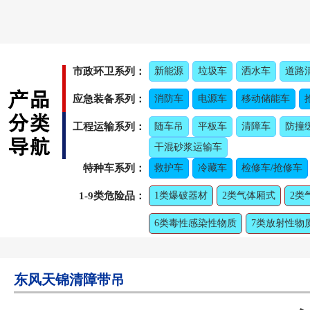
市政环卫系列：
新能源
垃圾车
洒水车
道路
应急装备系列：
消防车
电源车
移动储能车
工程运输系列：
随车吊
平板车
清障车
防撞
干混砂浆运输车
特种车系列：
救护车
冷藏车
检修车/抢修车
1-9类危险品：
1类爆破器材
2类气体厢式
2类
6类毒性感染性物质
7类放射性物
东风天锦清障带吊