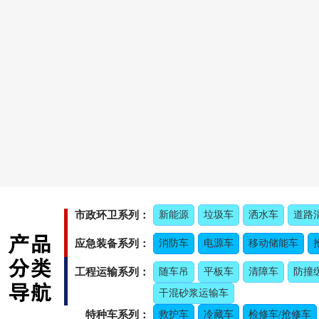
市政环卫系列：
新能源
垃圾车
洒水车
道路
应急装备系列：
消防车
电源车
移动储能车
工程运输系列：
随车吊
平板车
清障车
防撞
干混砂浆运输车
特种车系列：
救护车
冷藏车
检修车/抢修车