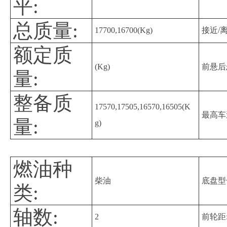
平:
总质量:
17700,16700(Kg)
接近/
额定质
(Kg)
前悬后
量:
整备质
17570,17505,16570,16505(K
最高车
量:
g)
燃油种
柴油
底盘型
类:
轴数:
2
前轮距