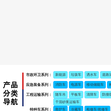
市政环卫系列：
新能源
垃圾车
洒水车
道路
应急装备系列：
消防车
电源车
移动储能车
工程运输系列：
随车吊
平板车
清障车
防撞
干混砂浆运输车
特种车系列：
救护车
冷藏车
检修车/抢修车