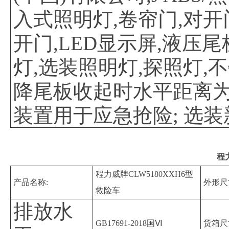
入式照明灯,卷帘门,对开
开门,LED显示屏,液压
灯,选装照明灯,探照灯,
降尾板收起时水平距离为(m
装置用于应急抢险; 选装
程
程力威牌CLW5180XXH6型
产品名称:
外形尺
救险车
排放水
GB17691-2018国Ⅵ
货箱尺