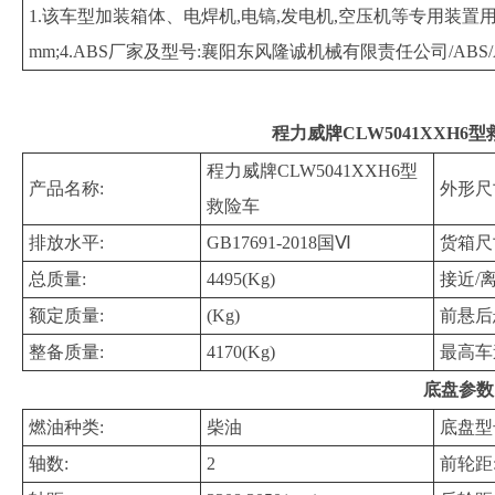
1.该车型加装箱体、电焊机,电镐,发电机,空压机等专用装置用于
mm;4.ABS厂家及型号:襄阳东风隆诚机械有限责任公司/ABS/ASR-
程力威牌CLW5041XXH
程力威牌CLW5041XXH6型
产品名称:
外形尺
救险车
排放水平:
GB17691-2018国Ⅵ
货箱尺
总质量:
4495(Kg)
接近/
额定质量:
(Kg)
前悬后
整备质量:
4170(Kg)
最高车
底盘参数
燃油种类:
柴油
底盘型
轴数:
2
前轮距