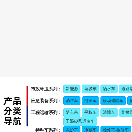
市政环卫系列：
新能源
垃圾车
洒水车
道路
应急装备系列：
消防车
电源车
移动储能车
工程运输系列：
随车吊
平板车
清障车
防撞
干混砂浆运输车
特种车系列：
救护车
冷藏车
检修车/抢修车