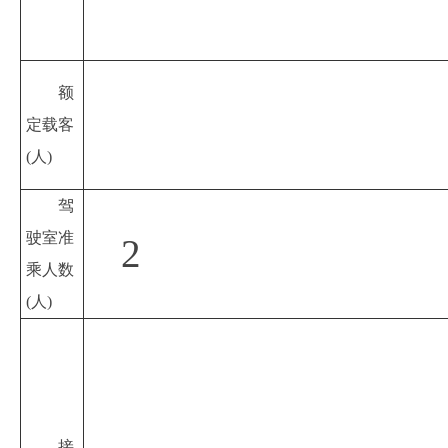
额
定载客
(人)
驾
驶室准
2
乘人数
(人)
接