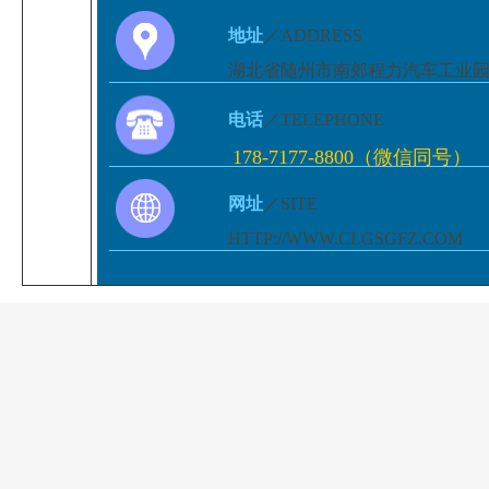
地址
／ADDRESS
湖北省随州市南郊程力汽车工业
电话
／TELEPHONE
178-7177-8800（微信同号）
网址
／SITE
HTTP://WWW.CLGSGFZ.COM