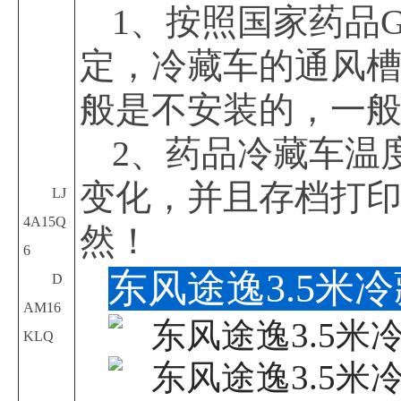
1、按照国家药品
定，冷藏车的通风
般是不安装的，一般
2、药品冷藏车温
变化，并且存档打
LJ
4A15Q
然！
6
东风途逸3.5米
D
AM16
KLQ