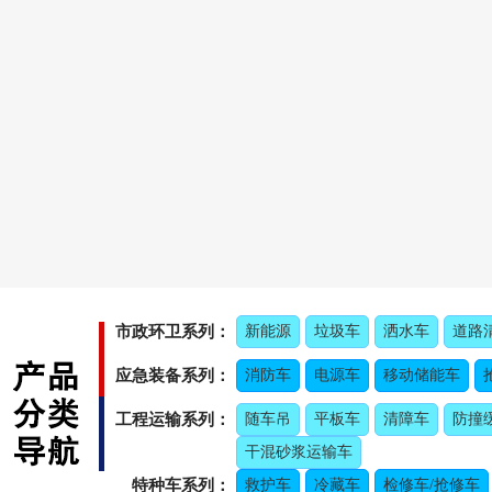
市政环卫系列：
新能源
垃圾车
洒水车
道路
应急装备系列：
消防车
电源车
移动储能车
工程运输系列：
随车吊
平板车
清障车
防撞
干混砂浆运输车
特种车系列：
救护车
冷藏车
检修车/抢修车