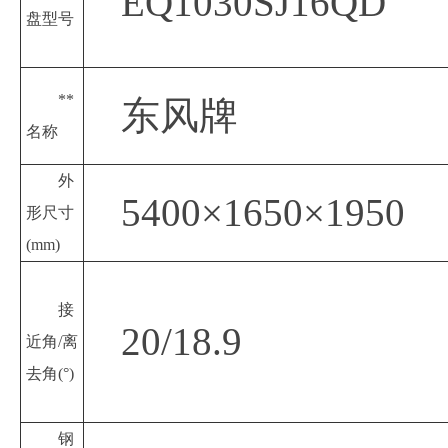
EQ1030SJ16QD
盘型号
**
东风牌
名称
外
5400×1650×1950
形尺寸
(mm)
接
20/18.9
近角
/离
去角(°)
钢