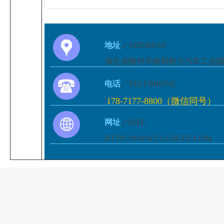
地址
／ADDRESS
湖北省随州市南郊程力汽车工业
电话
／TELEPHONE
178-7177-8800（微信同号）
网址
／SITE
HTTP://WWW.CLGSGFZ.COM