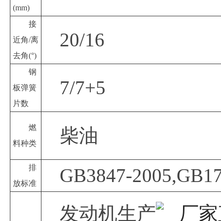
(mm)
接
20/16
近角
/离
去角(°)
钢
7/7+5
板弹簧
片数
燃
柴油
料种类
排
GB3847-2005,GB1
放标准
发动机生产