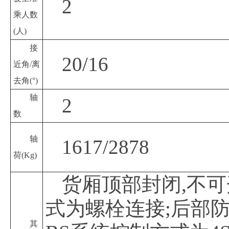
2
乘人数
(人)
接
20/16
近角
/离
去角(°)
轴
2
数
轴
1617/2878
荷
(Kg)
货厢顶部封闭
,不
式为螺栓连接;后部防护
其