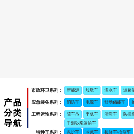
市政环卫系列：
新能源
垃圾车
洒水车
道路
应急装备系列：
消防车
电源车
移动储能车
工程运输系列：
随车吊
平板车
清障车
防撞
干混砂浆运输车
特种车系列：
救护车
冷藏车
检修车/抢修车