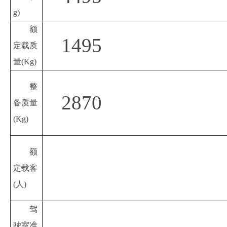
g)
额
1495
定载质
量
(Kg)
整
2870
备质量
(Kg)
额
定载客
(人)
驾
驶室准