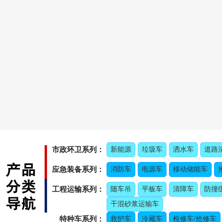
市政环卫系列：
新能源
垃圾车
洒水车
道路
应急装备系列：
消防车
电源车
移动储能车
工程运输系列：
随车吊
平板车
清障车
防撞
干混砂浆运输车
特种车系列：
救护车
冷藏车
检修车/抢修车