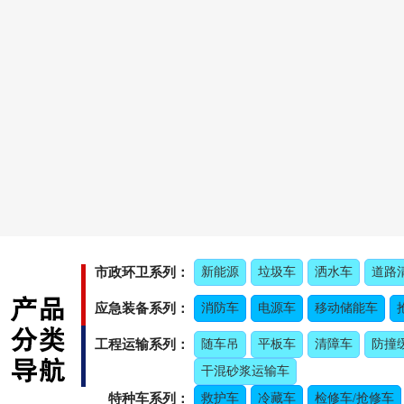
市政环卫系列：
新能源
垃圾车
洒水车
道路
应急装备系列：
消防车
电源车
移动储能车
工程运输系列：
随车吊
平板车
清障车
防撞
干混砂浆运输车
特种车系列：
救护车
冷藏车
检修车/抢修车