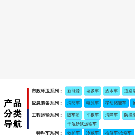
市政环卫系列：
新能源
垃圾车
洒水车
道路
应急装备系列：
消防车
电源车
移动储能车
工程运输系列：
随车吊
平板车
清障车
防撞
干混砂浆运输车
特种车系列：
救护车
冷藏车
检修车/抢修车