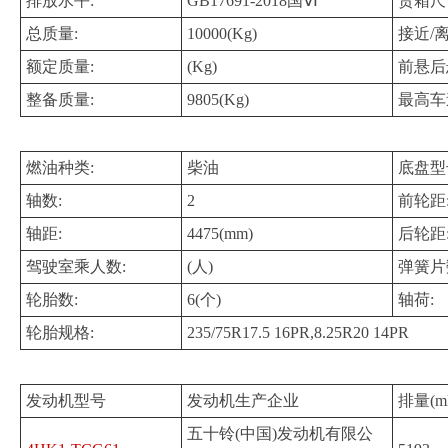
排放水平:
GB17691-2018国Ⅵ
货箱尺
总质量:
10000(Kg)
接近/
额定质量:
(Kg)
前悬后
整备质量:
9805(Kg)
最高车
燃油种类:
柴油
底盘型
轴数:
2
前轮距
轴距:
4475(mm)
后轮距
驾驶室乘人数:
(人)
弹簧片
轮胎数:
6(个)
轴荷:
轮胎规格:
235/75R17.5 16PR,8.25R20 14PR
发动机型号
发动机生产企业
排量(ml
五十铃(中国)发动机有限公