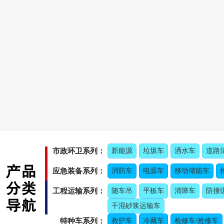
市政环卫系列：
新能源
垃圾车
洒水车
道路
应急装备系列：
消防车
电源车
移动储能车
工程运输系列：
随车吊
平板车
清障车
防撞
干混砂浆运输车
特种车系列：
救护车
冷藏车
检修车/抢修车