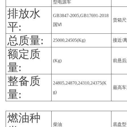
型电源车
排放水
GB3847-2005,GB17691-2018
货箱尺
平:
国Ⅵ
总质量:
25000,24505(Kg)
接近/
额定质
(Kg)
前悬后
量:
整备质
24805,24870,24310,24375(K
最高车
量:
g)
燃油种
柴油
底盘型