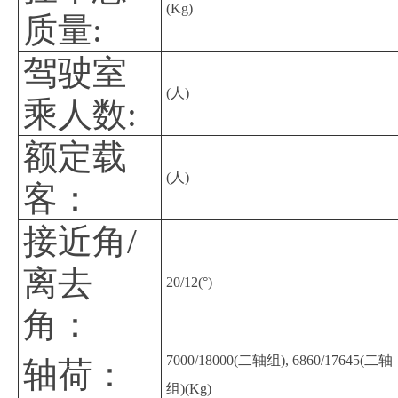
(Kg)
质量:
驾驶室
(人)
乘人数:
额定载
(人)
客：
接近角/
离去
20/12(°)
角：
7000/18000(二轴组), 6860/17645(二轴
轴荷：
组)(Kg)