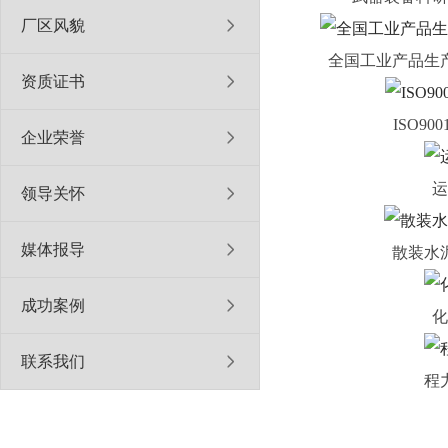
厂区风貌
全国工业产品生
资质证书
ISO9
企业荣誉
运
领导关怀
媒体报导
散装水
成功案例
化
联系我们
程