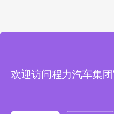
欢迎访问程力汽车集团