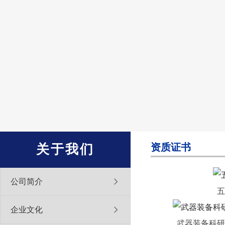
资质证书
关于我们
公司简介
五
企业文化
武器装备科研