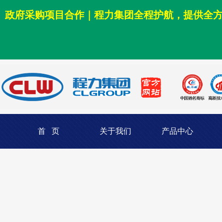
政府采购项目合作｜程力集团全程护航，提供全
首 页
关于我们
产品中心