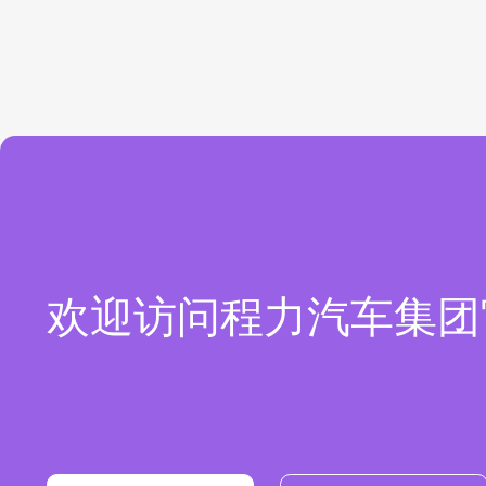
欢迎访问程力汽车集团