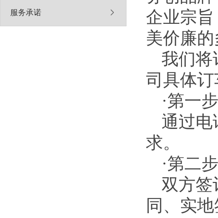
企业宗旨
服务承诺
美价廉的
我们将
司具体订
·第一
通过电
求。
·第二
双方签
同、实地