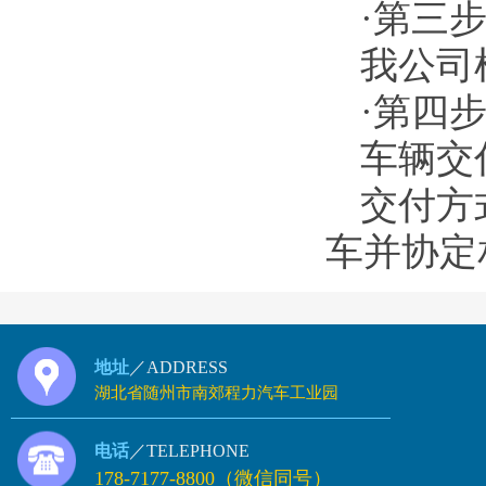
·第三
我公司
·第四
车辆交
交付方
车并协定
地址
／ADDRESS
湖北省随州市南郊程力汽车工业园
电话
／TELEPHONE
178-7177-8800（微信同号）