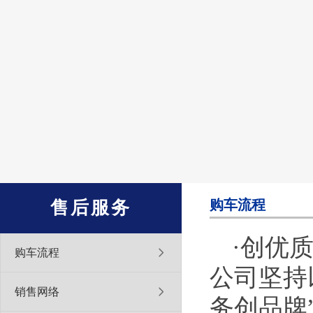
购车流程
售后服务
·创优
购车流程
公司坚持
销售网络
务创品牌