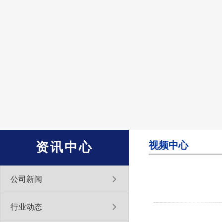
视频中心
资讯中心
公司新闻
行业动态