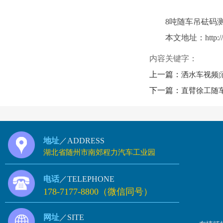
8吨随车吊砝码
本文地址：http://w
内容关键字：
上一篇：
洒水车视频
下一篇：
直臂徐工随
地址
／ADDRESS
湖北省随州市南郊程力汽车工业园
电话
／TELEPHONE
178-7177-8800（微信同号）
网址
／SITE