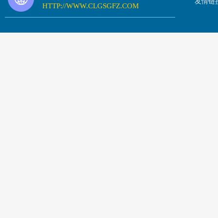
友情链
HTTP://WWW.CLGSGFZ.COM