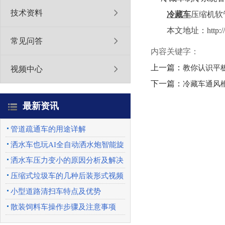
技术资料
冷藏车
压缩机软
本文地址：http://w
常见问答
内容关键字：
上一篇：
教你认识平
视频中心
下一篇：
冷藏车通风
最新资讯
管道疏通车的用途详解
洒水车也玩AI全自动洒水炮智能旋
转喷头优势特点
洒水车压力变小的原因分析及解决
办法
压缩式垃圾车的几种后装形式视频
展示
小型道路清扫车特点及优势
散装饲料车操作步骤及注意事项